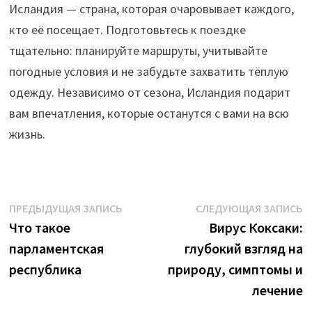
Исландия — страна, которая очаровывает каждого,
кто её посещает. Подготовьтесь к поездке
тщательно: планируйте маршруты, учитывайте
погодные условия и не забудьте захватить тёплую
одежду. Независимо от сезона, Исландия подарит
вам впечатления, которые останутся с вами на всю
жизнь.
Навигация
Предыдущая
С
ПРЕДЫДУЩАЯ ЗАПИСЬ
СЛЕДУЮЩАЯ ЗАПИСЬ
запись:
з
Что такое
Вирус Коксаки:
по
парламентская
глубокий взгляд на
записям
республика
природу, симптомы и
лечение