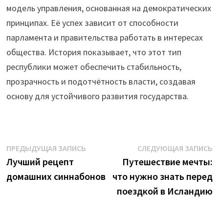
модель управления, основанная на демократических
принципах. Её успех зависит от способности
парламента и правительства работать в интересах
общества. История показывает, что этот тип
республики может обеспечить стабильность,
прозрачность и подотчётность власти, создавая
основу для устойчивого развития государства.
Навигация
Предыдущая
С
ПРЕДЫДУЩАЯ ЗАПИСЬ
СЛЕДУЮЩАЯ ЗАПИСЬ
запись:
з
Лучший рецепт
Путешествие мечты:
по
домашних синнабонов
что нужно знать перед
записям
поездкой в Исландию