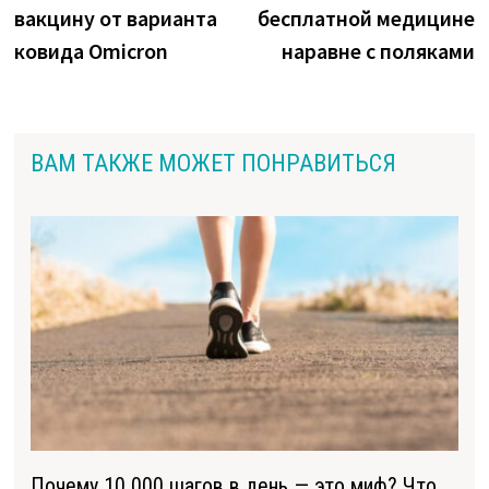
записям
вакцину от варианта
бесплатной медицине
ковида Omicron
наравне с поляками
ВАМ ТАКЖЕ МОЖЕТ ПОНРАВИТЬСЯ
Почему 10 000 шагов в день — это миф? Что