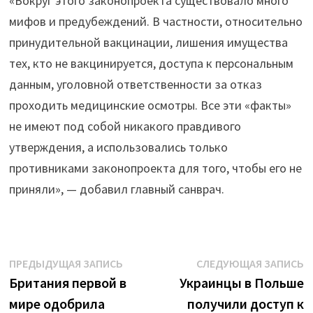
«Вокруг этого законопроекта существовало много
мифов и предубеждений. В частности, относительно
принудительной вакцинации, лишения имущества
тех, кто не вакцинируется, доступа к персональным
данным, уголовной ответственности за отказ
проходить медицинские осмотры. Все эти «факты»
не имеют под собой никакого правдивого
утверждения, а использовались только
противниками законопроекта для того, чтобы его не
приняли», — добавил главный санврач.
Навигация
Предыдущая
С
ПРЕДЫДУЩАЯ ЗАПИСЬ
СЛЕДУЮЩАЯ ЗАПИСЬ
запись:
з
Британия первой в
Украинцы в Польше
по
мире одобрила
получили доступ к