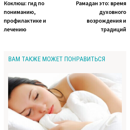
запись:
з
Коклюш: гид по
Рамадан это: время
по
пониманию,
духовного
записям
профилактике и
возрождения и
лечению
традиций
ВАМ ТАКЖЕ МОЖЕТ ПОНРАВИТЬСЯ