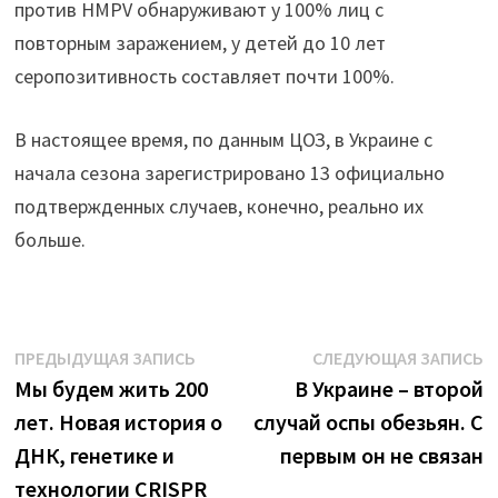
против HMPV обнаруживают у 100% лиц с
повторным заражением, у детей до 10 лет
серопозитивность составляет почти 100%.
В настоящее время, по данным ЦОЗ, в Украине с
начала сезона зарегистрировано 13 официально
подтвержденных случаев, конечно, реально их
больше.
Навигация
Предыдущая
С
ПРЕДЫДУЩАЯ ЗАПИСЬ
СЛЕДУЮЩАЯ ЗАПИСЬ
запись:
з
Мы будем жить 200
В Украине – второй
по
лет. Новая история о
случай оспы обезьян. С
записям
ДНК, генетике и
первым он не связан
технологии CRISPR