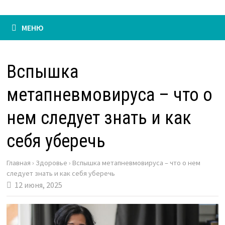
МЕНЮ
Вспышка
метапневмовируса – что о
нем следует знать и как
себя уберечь
Главная
›
Здоровье
›
Вспышка метапневмовируса – что о нем
следует знать и как себя уберечь
12 июня, 2025