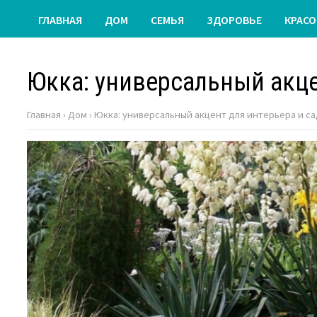
ГЛАВНАЯ
ДОМ
СЕМЬЯ
ЗДОРОВЬЕ
КРАСО
Юкка: универсальный акце
Главная
›
Дом
›
Юкка: универсальный акцент для интерьера и с