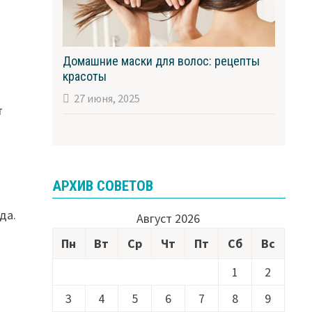
Домашние маски для волос: рецепты
красоты
27 июня, 2025
т
АРХИВ СОВЕТОВ
да.
Август 2026
Пн
Вт
Ср
Чт
Пт
Сб
Вс
1
2
3
4
5
6
7
8
9