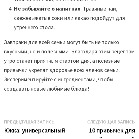
Не забывайте о напитках
: Травяные чаи,
свежевыжатые соки или какао подойдут для
утреннего стола.
Завтраки для всей семьи могут быть не только
вкусными, но и полезными. Благодаря этим рецептам
утро станет приятным стартом дня, а полезные
привычки укрепят здоровье всех членов семьи.
Экспериментируйте с ингредиентами, чтобы
создавать новые любимые блюда!
Навигация
Предыдущая
С
ПРЕДЫДУЩАЯ ЗАПИСЬ
СЛЕДУЮЩАЯ ЗАПИСЬ
запись:
з
Юкка: универсальный
10 привычек для
по