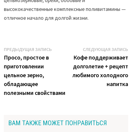
цельнозерновые, орехи, бобовые и
высококачественные комплексные поливитамины —
отличное начало для долгой жизни.
Навигация
Предыдущая
С
ПРЕДЫДУЩАЯ ЗАПИСЬ
СЛЕДУЮЩАЯ ЗАПИСЬ
запись:
з
Просо, простое в
Кофе поддерживает
по
приготовлении
долголетие + рецепт
записям
цельное зерно,
любимого холодного
обладающее
напитка
полезными свойствами
ВАМ ТАКЖЕ МОЖЕТ ПОНРАВИТЬСЯ