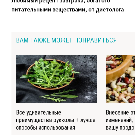
Любимый рецепт завтрака, богатого
по
питательными веществами, от диетолога
записям
ВАМ ТАКЖЕ МОЖЕТ ПОНРАВИТЬСЯ
Все удивительные
Внесение э
преимущества рукколы + лучше
изменений,
способы использования
вашу продо