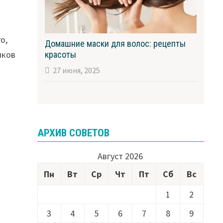
о,
Домашние маски для волос: рецепты
чков
красоты
27 июня, 2025
АРХИВ СОВЕТОВ
Август 2026
Пн
Вт
Ср
Чт
Пт
Сб
Вс
1
2
3
4
5
6
7
8
9