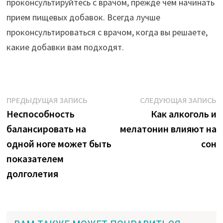
проконсультируйтесь с врачом, прежде чем начинать
прием пищевых добавок. Всегда лучше
проконсультироваться с врачом, когда вы решаете,
какие добавки вам подходят.
Навигация
Предыдущая
С
ПРЕДЫДУЩАЯ ЗАПИСЬ
СЛЕДУЮЩАЯ ЗАПИСЬ
запись:
з
Неспособность
Как алкоголь и
по
балансировать на
мелатонин влияют на
записям
одной ноге может быть
сон
показателем
долголетия