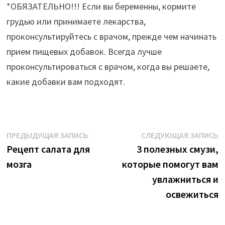
*ОБЯЗАТЕЛЬНО!!! Если вы беременны, кормите
грудью или принимаете лекарства,
проконсультируйтесь с врачом, прежде чем начинать
прием пищевых добавок. Всегда лучше
проконсультироваться с врачом, когда вы решаете,
какие добавки вам подходят.
Навигация
Предыдущая
С
ПРЕДЫДУЩАЯ ЗАПИСЬ
СЛЕДУЮЩАЯ ЗАПИСЬ
запись:
з
Рецепт салата для
3 полезных смузи,
по
мозга
которые помогут вам
записям
увлажниться и
освежиться