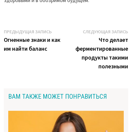
здоровыми и в обозримом будущем.
Навигация
Предыдущая
С
ПРЕДЫДУЩАЯ ЗАПИСЬ
СЛЕДУЮЩАЯ ЗАПИСЬ
запись:
з
Огненные знаки и как
Что делает
по
им найти баланс
ферментированные
записям
продукты такими
полезными
ВАМ ТАКЖЕ МОЖЕТ ПОНРАВИТЬСЯ