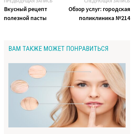
Навигация
Предыдущая
С
ПРЕДЫДУЩАЯ ЗАПИСЬ
СЛЕДУЮЩАЯ ЗАПИСЬ
запись:
з
Вкусный рецепт
Обзор услуг: городская
по
полезной пасты
поликлиника №214
записям
ВАМ ТАКЖЕ МОЖЕТ ПОНРАВИТЬСЯ