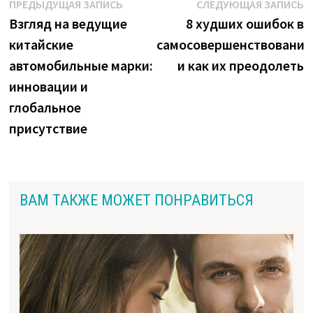
Навигация
Предыдущая
С
ПРЕДЫДУЩАЯ ЗАПИСЬ
СЛЕДУЮЩАЯ ЗАПИСЬ
запись:
з
Взгляд на ведущие
8 худших ошибок в
по
китайские
самосовершенствовании
записям
автомобильные марки:
и как их преодолеть
инновации и
глобальное
присутствие
ВАМ ТАКЖЕ МОЖЕТ ПОНРАВИТЬСЯ