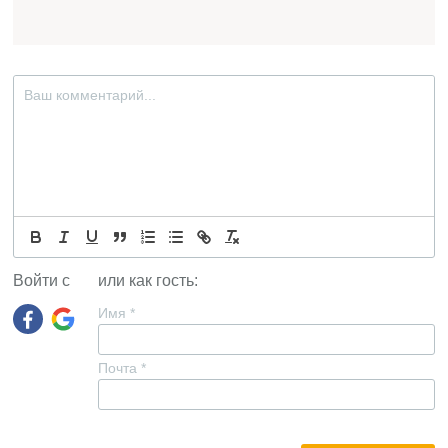
Войти с
или как гость:
Имя
*
Почта
*