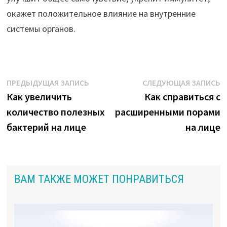
окажет положительное влияние на внутренние
системы органов.
Навигация
Предыдущая
С
ПРЕДЫДУЩАЯ ЗАПИСЬ
СЛЕДУЮЩАЯ ЗАПИСЬ
запись:
з
Как увеличить
Как справиться с
по
количество полезных
расширенными порами
записям
бактерий на лице
на лице
ВАМ ТАКЖЕ МОЖЕТ ПОНРАВИТЬСЯ