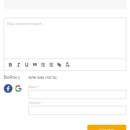
Войти с
или как гость:
Имя
*
Почта
*