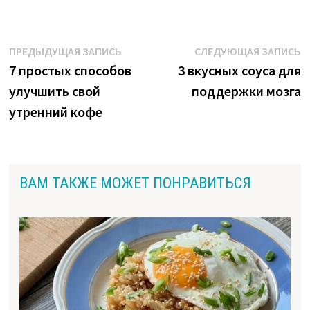
Навигация
Предыдущая
С
ПРЕДЫДУЩАЯ ЗАПИСЬ
СЛЕДУЮЩАЯ ЗАПИСЬ
запись:
з
7 простых способов
3 вкусных соуса для
по
улучшить свой
поддержки мозга
записям
утренний кофе
ВАМ ТАКЖЕ МОЖЕТ ПОНРАВИТЬСЯ