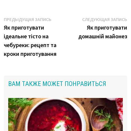
Навигация
Предыдущая
С
ПРЕДЫДУЩАЯ ЗАПИСЬ
СЛЕДУЮЩАЯ ЗАПИСЬ
запись:
з
Як приготувати
Як приготувати
по
ідеальне тісто на
домашній майонез
записям
чебуреки: рецепт та
кроки приготування
ВАМ ТАКЖЕ МОЖЕТ ПОНРАВИТЬСЯ