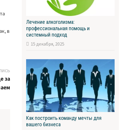
ета
Лечение алкоголизма:
профессиональная помощь и
к, в
системный подход
15 декабря, 2025
Следующая
ПИСЬ
запись:
е за
наем
Как построить команду мечты для
вашего бизнеса