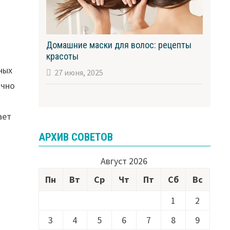
Домашние маски для волос: рецепты
красоты
ных
27 июня, 2025
очно
ает
АРХИВ СОВЕТОВ
Август 2026
Пн
Вт
Ср
Чт
Пт
Сб
Вс
1
2
3
4
5
6
7
8
9