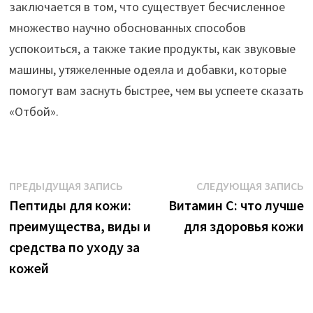
заключается в том, что существует бесчисленное
множество научно обоснованных способов
успокоиться, а также такие продукты, как звуковые
машины, утяжеленные одеяла и добавки, которые
помогут вам заснуть быстрее, чем вы успеете сказать
«Отбой».
Навигация
Предыдущая
С
ПРЕДЫДУЩАЯ ЗАПИСЬ
СЛЕДУЮЩАЯ ЗАПИСЬ
запись:
з
Пептиды для кожи:
Витамин С: что лучше
по
преимущества, виды и
для здоровья кожи
записям
средства по уходу за
кожей