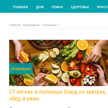
ГЛАВНАЯ
ДОМ
СЕМЬЯ
ЗДОРОВЬЕ
КРАСО
Главная
›
Кулинария
›
Страница 7
КУЛИНАРИЯ
27 легких и полезных блюд на завтрак,
обед и ужин