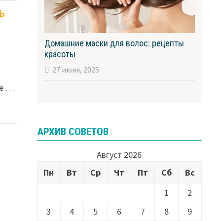
ь
Домашние маски для волос: рецепты
красоты
27 июня, 2025
ее …
АРХИВ СОВЕТОВ
Август 2026
Пн
Вт
Ср
Чт
Пт
Сб
Вс
1
2
3
4
5
6
7
8
9