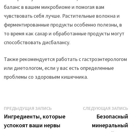
баланс в вашем микробиоме и помогая вам
чувствовать себя лучше. Растительные волокна и
ферментированные продукты особенно полезны, в
то время как сахар и обработанные продукты могут
способствовать дисбалансу.
Также рекомендуется работать с гастроэнтерологом
или диетологом, если у вас есть определенные
проблемы со здоровьем кишечника.
Навигация
Предыдущая
С
ПРЕДЫДУЩАЯ ЗАПИСЬ
СЛЕДУЮЩАЯ ЗАПИСЬ
запись:
з
Ингредиенты, которые
Безопасный
по
успокоят ваши нервы
минеральный
записям