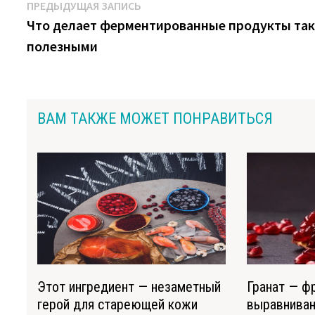
Навигация
Предыдущая
ПРЕДЫДУЩАЯ ЗАПИСЬ
запись:
Что делает ферментированные продукты та
по
полезными
записям
ВАМ ТАКЖЕ МОЖЕТ ПОНРАВИТЬСЯ
Этот ингредиент — незаметный
Гранат — ф
герой для стареющей кожи
выравниван