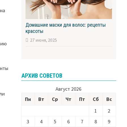
 на
Домашние маски для волос: рецепты
красоты
27 июня, 2025
нию
енты
АРХИВ СОВЕТОВ
Август 2026
или
Пн
Вт
Ср
Чт
Пт
Сб
Вс
1
2
3
4
5
6
7
8
9