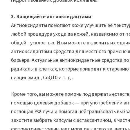
3. Защищайте антиоксидантами
Антиоксиданты помогают коже улучшить ее текстур
любой процедуре ухода за кожей, независимо от то
общей тусклостью. И вы можете включить их одним
антиоксидантами средства для местного применени
барьера. Актуальные антиоксидантные средства п
радикалы в клетках, которые приводят к старению
ниацинамид , CoQ10 и т. д .
Кроме того, вы можете помочь поддержать естест
помощью целевых добавок — при употреблении ан
поглощая УФ-лучи и помогая нейтрализовать вызв
захотите выбрать капсулы с астаксантином, в част
фитонутриент уменьшает морщины всего за шесть 